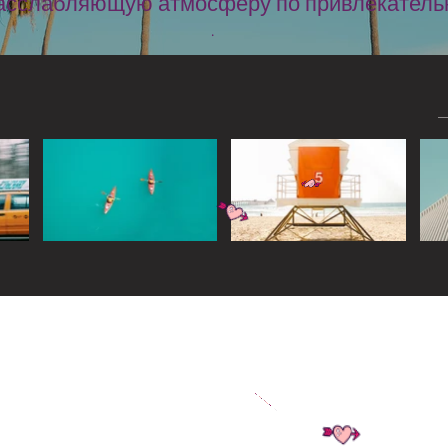
расслабляющую атмосферу по привлекательн
.
Widget Didn’t Load
Check your internet and refresh
this page.
If that doesn’t work, contact us.