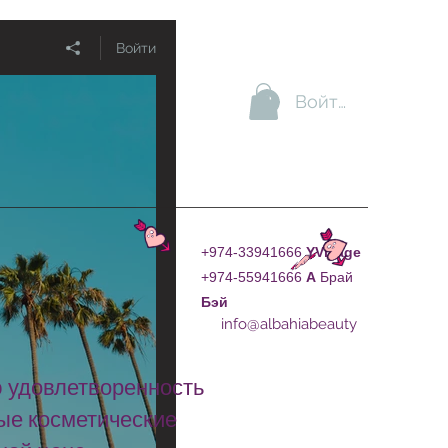
Войти
Войти
+974-33941666
YVillage
+974-55941666
А
Брай
Бэй
info@albahiabeauty
ю удовлетворенность
ные косметические