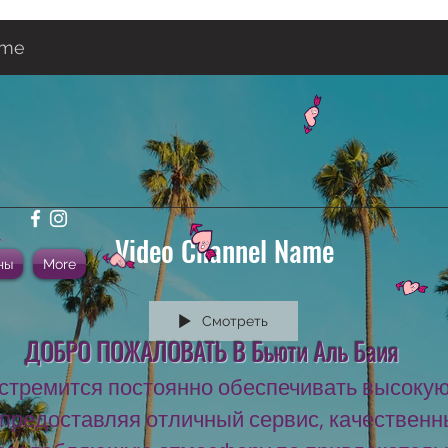
ame
Video Channel Name
ны
More
Смотреть
ДОБРО ПОЖАЛОВАТЬ В Бьюти Аль Баия
ia стремится постоянно обеспечивать высоку
 предоставляя отличный сервис, качествен