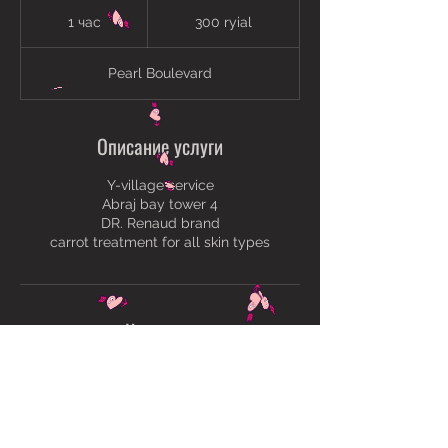
300
ryial
1 час
1
300 ryial
ч
а
Pearl Boulevard
Описание услуги
Y-village service
Abraj bay tower 4
DR. Renaud brand
carrot treatment for all skin types
Контакты
Abraj Bay Tower 4, The Pearl, Pearl
Boulevard, Doha, Qatar
55941666